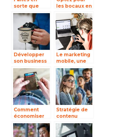
sorte que
les bocaux en
l’email
verre pour
marketing
une
fonctionne
conservation
pour votre
saine et
entreprise
durable
Développer
Le marketing
son business
mobile, une
par les
solution
réseaux
évidente pour
sociaux
entreprise
Comment
Stratégie de
économiser
contenu
sur sa paye
digital :
du mois ?
comment une
agence