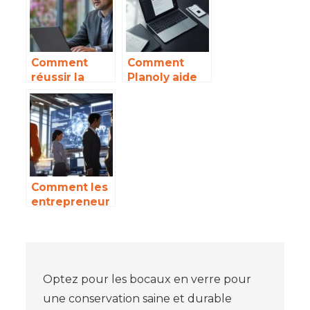
élabore des
contenus
engageants
Comment
Comment
réussir la
Planoly aide
création de
les
site à
entrepreneur
Wittelsheim
s a
pour une
developper
visibilité
leur presence
optimale
Instagram
Comment les
entrepreneur
s celebres
influencent le
marketing
Navigation
digital
Optez pour les bocaux en verre pour
de
une conservation saine et durable