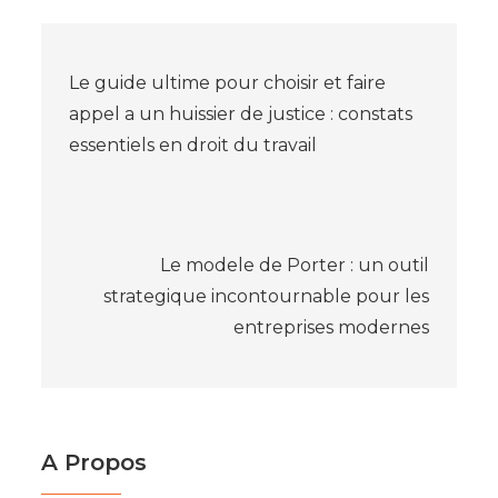
solliciter le
pour les
service d’un
particuliers
Navigation
avocat de
droit ?
Le guide ultime pour choisir et faire
de
appel a un huissier de justice : constats
essentiels en droit du travail
l’article
Le modele de Porter : un outil
strategique incontournable pour les
entreprises modernes
A Propos