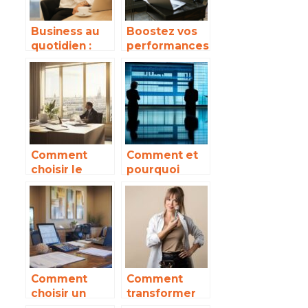
Business au
Boostez vos
quotidien :
performances
plongee dans
operationnell
les coulisses
es grace a la
d’un monde
magie de
en
l’optimisation
mouvement
Comment
Comment et
choisir le
pourquoi
meilleur
réaliser une
cabinet de
estimation de
recrutement
précompte
d’assistanat
professionnel
de direction à
Paris
Comment
Comment
choisir un
transformer
cabinet
votre