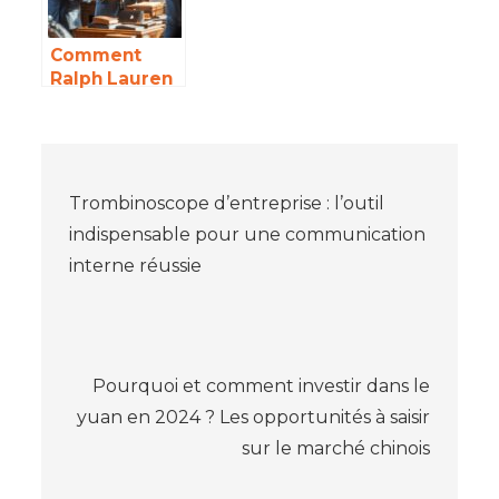
cybersécurité
marché
grâce à l’IA
chinois
Comment
Ralph Lauren
a renforce sa
position en
Asie malgre le
Navigation
defi de la
contrefacon
Trombinoscope d’entreprise : l’outil
de
indispensable pour une communication
interne réussie
l’article
Pourquoi et comment investir dans le
yuan en 2024 ? Les opportunités à saisir
sur le marché chinois