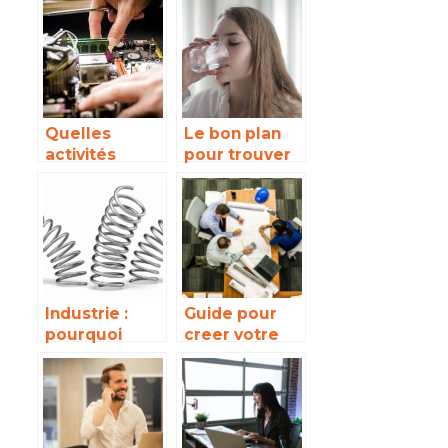
avoir les
quel est son
fonds
utilité ?
nécessaires ?
Quelles
Le bon plan
activités
pour trouver
rentables
votre fontaine
mener dans le
a eau
secteur de
l’informatique
?
Industrie :
Guide pour
pourquoi
creer votre
collaborer
Societe Civile
avec un
de
fabricant de
Construction
ressorts ?
Vente