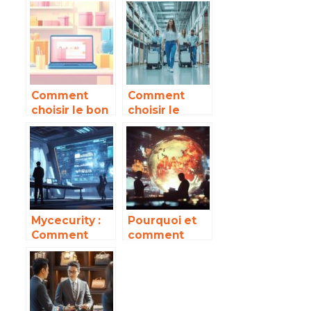
d’experts-
événement
comptables
d’entreprise
dans le sud-
avec un
ouest pour
service de
optimiser la
maquillage et
gestion de
coiffure
Comment
Comment
votre
professionnel
choisir le bon
choisir le
entreprise
emballage
chariot de
pour votre
préparation
boutique en
de
ligne
commandes
idéal pour
votre
entreprise
Mycecurity :
Pourquoi et
Comment
comment
cette
investir dans
plateforme
le yuan en
améliore la
2024 ? Les
gestion de
opportunités
votre
à saisir sur le